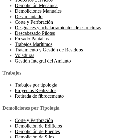
Demolición Mecánica
Demoliciones Manuales
Desamiantado
Corte y Perforación
Desguaces y achatarramientos de estructuras
Descabezado Pilotes
Fresado Pantallas
Trabajos Marítimos
Tratamiento y Gestión de Residuos
Voladuras
Gestión Integral del Amianto
Trabajos
Trabajos por tipología
Proyectos Realizados
Retirada de fibrocemento
Demoliciones por Tipología
Corte y Perforación
Demolición de Edificios
Demolición de Puentes
Demolición de Silos