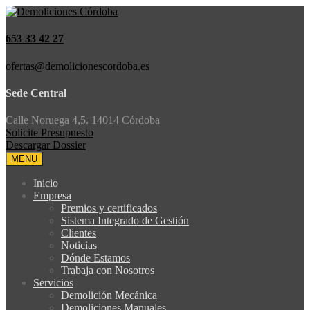
653 33 42 27
ofertas@demolicionescordoba.es
Sede Central
Calle Noruega 4,5. 14014 Córdoba
Solicite Presupuesto
Descargar Dossier
MENU
Inicio
Empresa
Premios y certificados
Sistema Integrado de Gestión
Clientes
Noticias
Dónde Estamos
Trabaja con Nosotros
Servicios
Demolición Mecánica
Demoliciones Manuales