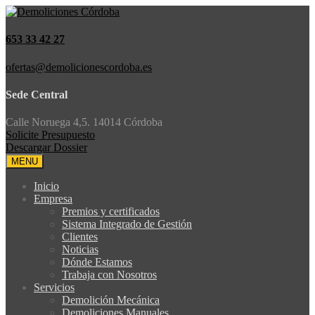
653 33 42 27
ofertas@demolicionescordoba.es
Sede Central
Calle Noruega 4,5. 14014 Córdoba
Solicite Presupuesto
Descargar Dossier
MENU
Inicio
Empresa
Premios y certificados
Sistema Integrado de Gestión
Clientes
Noticias
Dónde Estamos
Trabaja con Nosotros
Servicios
Demolición Mecánica
Demoliciones Manuales