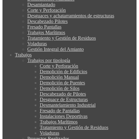
Desamiantado
Corte y Perforación
Desguaces y achatarramientos de estructuras
Descabezado Pilotes
Fresado Pantallas
Trabajos Marítimos
Tratamiento y Gestión de Residuos
Voladuras
Gestión Integral del Amianto
Trabajos
Trabajos por tipología
Corte y Perforación
Demolición de Edificios
Demolición Manual
Demolición de Puentes
Demolición de Silos
Descabezado de Pilotes
Desguace de Estructuras
Desmantelamiento Industrial
Fresado de Pantallas
Instalaciones Deportivas
Trabajos Marítimos
Tratamiento y Gestión de Residuos
Voladuras
Proyectos Realizados