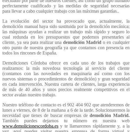
efectuado por parte de nuestros clientes; así como un grupo humano
perfectamente cualificado y las medidas de seguridad necesarias
para llevar a cabo cualquier trabajo con las máximas garantías..
La evolución del sector ha provocado que, actualmente, la
demolición manual haya sido sustituida por la demolición mecánica;
las máquinas ayudan a realizar un trabajo más rápido y seguro lo
cual redunda en los presupuestos que podemos presentarles al
cliente, ya sea para realizar una
demolición Madrid
o en cualquier
otro punto de nuestra geografía ya que contamos con presencia en
todos los rincones de España.
Demoliciones Córdoba ofrece en cada uno de los trabajos que
realizamos: la más novedosa tecnología al servicio del cliente
(contamos con las novedades en maquinaria así como con los
nuevos sistemas o procedimientos de demolición) y gran seguridad
en cada intervención. Nuestra cartera de clientes, larga experiencia
de más de 40 años y unos precios realmente competitivos en el
sector avalan nuestro trabajo.
Nuestro teléfono de contacto es el 902 404 902 que atenderemos de
lunes a viernes, de 8 de la mañana a 6 de la tarde. Solucionaremos la
necesidad que tienes de buscar empresas de
demolición Madrid.
También puedes dejarnos tu número en nuestra web
www.demolicionescordoba.es
y te llamaremos rápidamente y, a la
vez, aquí puedes visitar nuestra empresa de forma virtual y