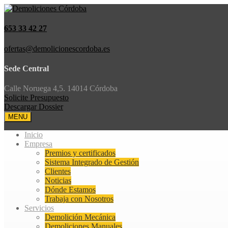
653 33 42 27
ofertas@demolicionescordoba.es
Sede Central
Calle Noruega 4,5. 14014 Córdoba
Solicite Presupuesto
Descargar Dossier
MENU
Inicio
Empresa
Premios y certificados
Sistema Integrado de Gestión
Clientes
Noticias
Dónde Estamos
Trabaja con Nosotros
Servicios
Demolición Mecánica
Demoliciones Manuales