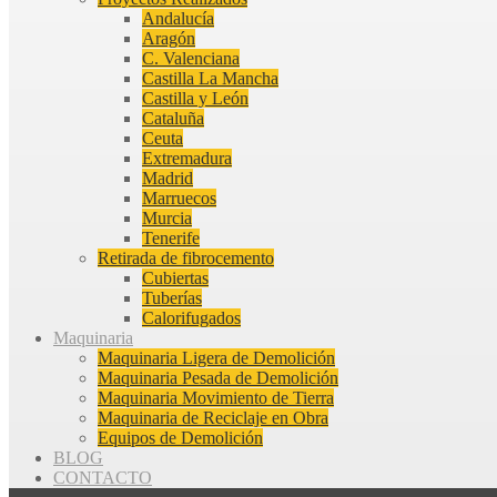
Andalucía
Aragón
C. Valenciana
Castilla La Mancha
Castilla y León
Cataluña
Ceuta
Extremadura
Madrid
Marruecos
Murcia
Tenerife
Retirada de fibrocemento
Cubiertas
Tuberías
Calorifugados
Maquinaria
Maquinaria Ligera de Demolición
Maquinaria Pesada de Demolición
Maquinaria Movimiento de Tierra
Maquinaria de Reciclaje en Obra
Equipos de Demolición
BLOG
CONTACTO