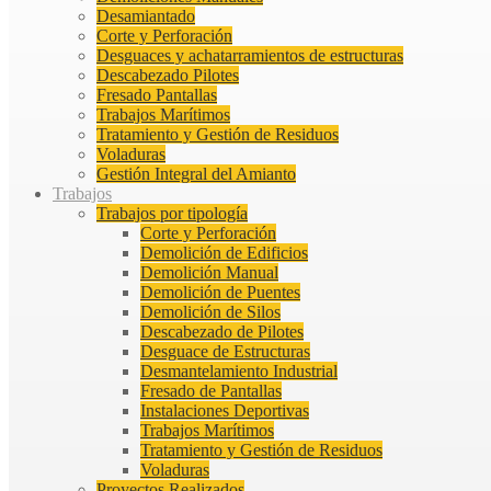
Desamiantado
Corte y Perforación
Desguaces y achatarramientos de estructuras
Descabezado Pilotes
Fresado Pantallas
Trabajos Marítimos
Tratamiento y Gestión de Residuos
Voladuras
Gestión Integral del Amianto
Trabajos
Trabajos por tipología
Corte y Perforación
Demolición de Edificios
Demolición Manual
Demolición de Puentes
Demolición de Silos
Descabezado de Pilotes
Desguace de Estructuras
Desmantelamiento Industrial
Fresado de Pantallas
Instalaciones Deportivas
Trabajos Marítimos
Tratamiento y Gestión de Residuos
Voladuras
Proyectos Realizados