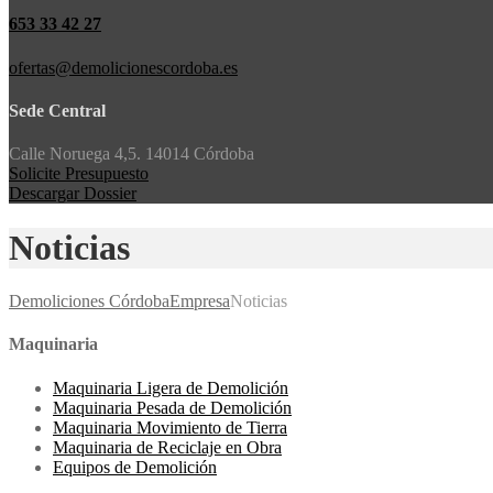
653 33 42 27
ofertas@demolicionescordoba.es
Sede Central
Calle Noruega 4,5. 14014 Córdoba
Solicite Presupuesto
Descargar Dossier
Noticias
Demoliciones Córdoba
Empresa
Noticias
Maquinaria
Maquinaria Ligera de Demolición
Maquinaria Pesada de Demolición
Maquinaria Movimiento de Tierra
Maquinaria de Reciclaje en Obra
Equipos de Demolición