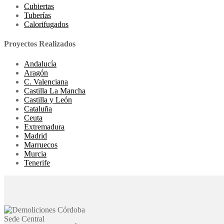
Cubiertas
Tuberías
Calorifugados
Proyectos Realizados
Andalucía
Aragón
C. Valenciana
Castilla La Mancha
Castilla y León
Cataluña
Ceuta
Extremadura
Madrid
Marruecos
Murcia
Tenerife
Sede Central