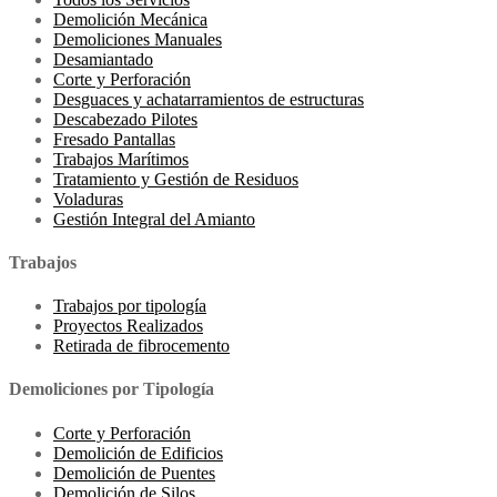
Demolición Mecánica
Demoliciones Manuales
Desamiantado
Corte y Perforación
Desguaces y achatarramientos de estructuras
Descabezado Pilotes
Fresado Pantallas
Trabajos Marítimos
Tratamiento y Gestión de Residuos
Voladuras
Gestión Integral del Amianto
Trabajos
Trabajos por tipología
Proyectos Realizados
Retirada de fibrocemento
Demoliciones por Tipología
Corte y Perforación
Demolición de Edificios
Demolición de Puentes
Demolición de Silos