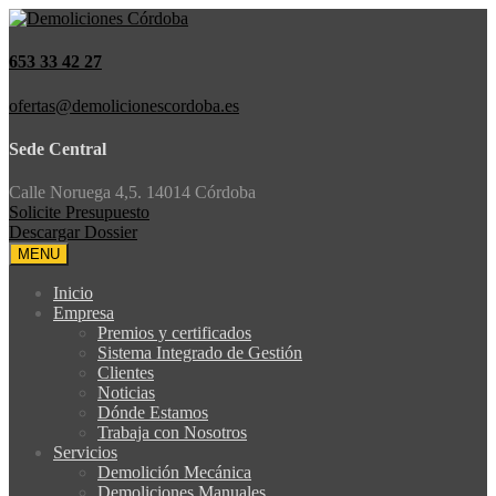
653 33 42 27
ofertas@demolicionescordoba.es
Sede Central
Calle Noruega 4,5. 14014 Córdoba
Solicite Presupuesto
Descargar Dossier
MENU
Inicio
Empresa
Premios y certificados
Sistema Integrado de Gestión
Clientes
Noticias
Dónde Estamos
Trabaja con Nosotros
Servicios
Demolición Mecánica
Demoliciones Manuales