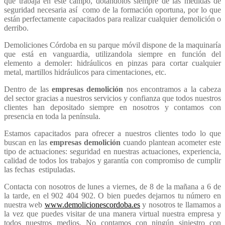
que trabaja en este campo, dotándolos siempre de las medidas de
seguridad necesaria así como de la formación oportuna, por lo que
están perfectamente capacitados para realizar cualquier demolición o
derribo.
Demoliciones Córdoba en su parque móvil dispone de la maquinaría
que está en vanguardia, utilizandola siempre en función del
elemento a demoler: hidráulicos en pinzas para cortar cualquier
metal, martillos hidráulicos para cimentaciones, etc.
Dentro de las
empresas demolición
nos encontramos a la cabeza
del sector gracias a nuestros servicios y confianza que todos nuestros
clientes han depositado siempre en nosotros y contamos con
presencia en toda la península.
Estamos capacitados para ofrecer a nuestros clientes todo lo que
buscan en las
empresas demolición
cuando plantean acometer este
tipo de actuaciones: seguridad en nuestras actuaciones, experiencia,
calidad de todos los trabajos y garantía con compromiso de cumplir
las fechas estipuladas.
Contacta con nosotros de lunes a viernes, de 8 de la mañana a 6 de
la tarde, en el 902 404 902. O bien puedes dejarnos tu número en
nuestra web
www.demolicionescordoba.es
y nosotros te llamamos a
la vez que puedes visitar de una manera virtual nuestra empresa y
todos nuestros medios. No contamos con ningún siniestro con