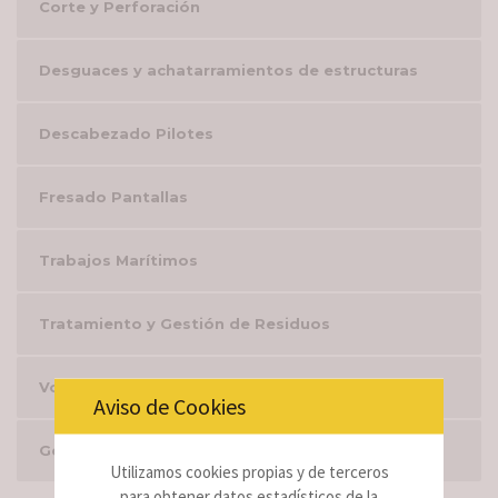
Corte y Perforación
Desguaces y achatarramientos de estructuras
Descabezado Pilotes
Fresado Pantallas
Trabajos Marítimos
Tratamiento y Gestión de Residuos
Voladuras
Aviso de Cookies
Gestión Integral del Amianto
Utilizamos cookies propias y de terceros
para obtener datos estadísticos de la