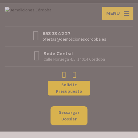
MENU
653 33 42 27
ofertas@demolicionescordoba.es
Sede Central
Calle Noruega 4,5. 14014 Córdoba
Solicite
Presupuesto
Descargar
Dossier