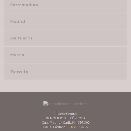
Extremadura
Madrid
Marruecos
Murcia
Tenerife
Sede Central
DEMOLICIONES CÓRDOBA
Ctra. Madrid - Cádiz Km 397,300
14014. Córdoba - T.
653 33 42 27