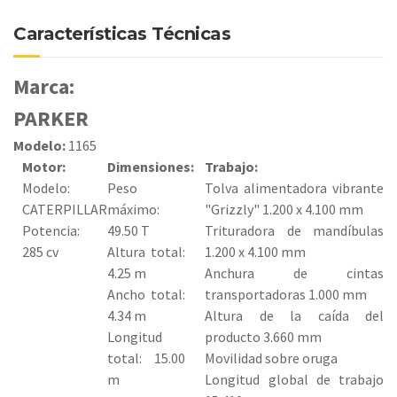
Características Técnicas
Marca:
PARKER
Modelo:
1165
Motor:
Dimensiones:
Trabajo:
Modelo:
Peso
Tolva alimentadora vibrante
CATERPILLAR
máximo:
"Grizzly" 1.200 x 4.100 mm
Potencia:
49.50 T
Trituradora de mandíbulas
285 cv
Altura total:
1.200 x 4.100 mm
4.25 m
Anchura de cintas
Ancho total:
transportadoras 1.000 mm
4.34 m
Altura de la caída del
Longitud
producto 3.660 mm
total: 15.00
Movilidad sobre oruga
m
Longitud global de trabajo