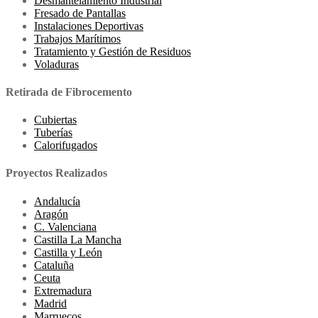
Desmantelamiento Industrial
Fresado de Pantallas
Instalaciones Deportivas
Trabajos Marítimos
Tratamiento y Gestión de Residuos
Voladuras
Retirada de Fibrocemento
Cubiertas
Tuberías
Calorifugados
Proyectos Realizados
Andalucía
Aragón
C. Valenciana
Castilla La Mancha
Castilla y León
Cataluña
Ceuta
Extremadura
Madrid
Marruecos