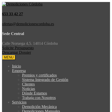
653 33 42 27
ofertas@demolicionescordoba.es
Sede Central
Calle Noruega 4,5. 14014 Córdoba
Solicite Presupuesto
Descargar Dossier
MENU
Inicio
Empresa
Premios y certificados
Sistema Integrado de Gestión
Clientes
Noticias
Dónde Estamos
Trabaja con Nosotros
Servicios
Demolición Mecánica
Demoliciones Manuales