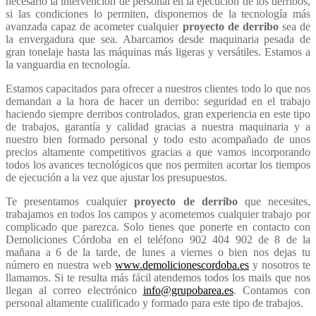
necesario la intervención de personal en la ejecución de los derribos,
si las condiciones lo permiten, disponemos de la tecnología más
avanzada capaz de acometer cualquier
proyecto de derribo
sea de
la envergadura que sea. Abarcamos desde maquinaria pesada de
gran tonelaje hasta las máquinas más ligeras y versátiles. Estamos a
la vanguardia en tecnología.
Estamos capacitados para ofrecer a nuestros clientes todo lo que nos
demandan a la hora de hacer un derribo: seguridad en el trabajo
haciendo siempre derribos controlados, gran experiencia en este tipo
de trabajos, garantía y calidad gracias a nuestra maquinaria y a
nuestro bien formado personal y todo esto acompañado de unos
precios altamente competitivos gracias a que vamos incorporando
todos los avances tecnológicos que nos permiten acortar los tiempos
de ejecución a la vez que ajustar los presupuestos.
Te presentamos cualquier
proyecto de derribo
que necesites,
trabajamos en todos los campos y acometemos cualquier trabajo por
complicado que parezca. Solo tienes que ponerte en contacto con
Demoliciones Córdoba en el teléfono 902 404 902 de 8 de la
mañana a 6 de la tarde, de lunes a viernes o bien nos dejas tu
número en nuestra web
www.demolicionescordoba.es
y nosotros te
llamamos. Si te resulta más fácil atendemos todos los mails que nos
llegan al correo electrónico
info@grupobarea.es
. Contamos con
personal altamente cualificado y formado para este tipo de trabajos.