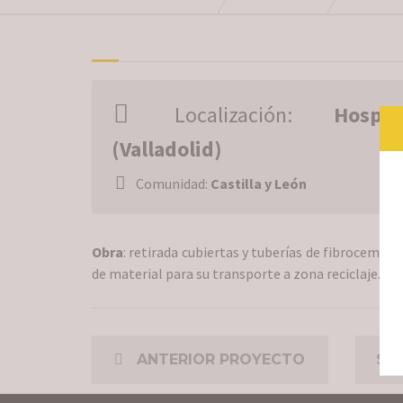
Desmontaje de cubiert
Localización:
Hospit
(Valladolid)
Comunidad:
Castilla y León
Obra
: retirada cubiertas y tuberías de fibroceme
de material para su transporte a zona reciclaje.
ANTERIOR PROYECTO
SI