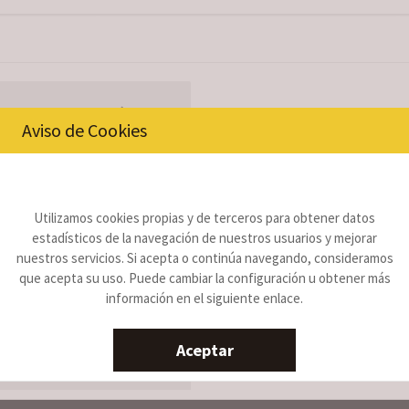
as de fibrocemento y demolic
al Psiquiátrico
Aviso de Cookies
Utilizamos cookies propias y de terceros para obtener datos
estadísticos de la navegación de nuestros usuarios y mejorar
nto y posterior encapsulamiento
nuestros servicios. Si acepta o continúa navegando, consideramos
que acepta su uso. Puede cambiar la configuración u obtener más
información en el siguiente enlace.
Aceptar
GUIENTE PROYECTO