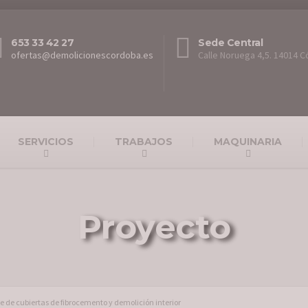
653 33 42 27
Sede Central
ofertas@demolicionescordoba.es
Calle Noruega 4,5. 14014 
SERVICIOS
TRABAJOS
MAQUINARIA
Proyecto
 de cubiertas de fibrocemento y demolición interior