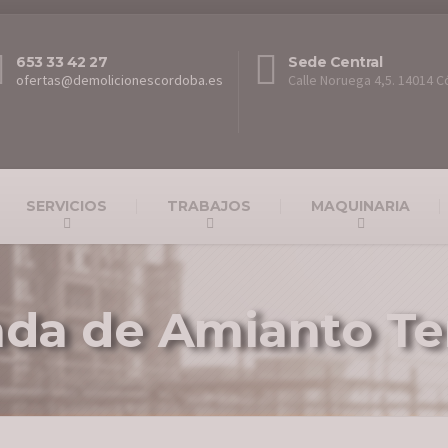
653 33 42 27
Sede Central
ofertas@demolicionescordoba.es
Calle Noruega 4,5. 14014 
SERVICIOS
TRABAJOS
MAQUINARIA
ada de Amianto Te