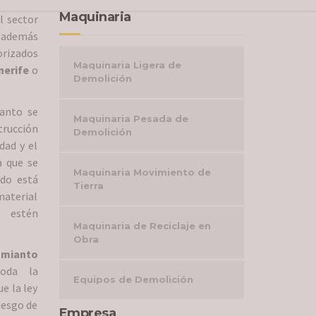
Maquinaria
l sector
, además
rizados
Maquinaria Ligera de
nerife
o
Demolición
ianto se
Maquinaria Pesada de
trucción
Demolición
dad y el
a que se
Maquinaria Movimiento de
ndo está
Tierra
 material
 estén
Maquinaria de Reciclaje en
Obra
amianto
oda la
Equipos de Demolición
e la ley
riesgo de
Empresa