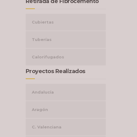
Retirada de Fibrocemento
Cubiertas
Tuberías
Calorifugados
Proyectos Realizados
Andalucía
Aragón
C. Valenciana