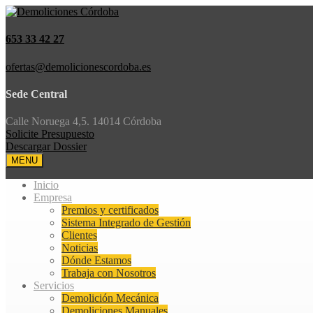
653 33 42 27
ofertas@demolicionescordoba.es
Sede Central
Calle Noruega 4,5. 14014 Córdoba
Solicite Presupuesto
Descargar Dossier
MENU
Inicio
Empresa
Premios y certificados
Sistema Integrado de Gestión
Clientes
Noticias
Dónde Estamos
Trabaja con Nosotros
Servicios
Demolición Mecánica
Demoliciones Manuales