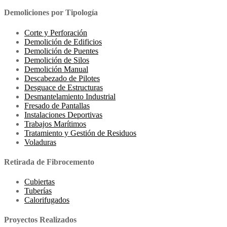
Demoliciones por Tipología
Corte y Perforación
Demolición de Edificios
Demolición de Puentes
Demolición de Silos
Demolición Manual
Descabezado de Pilotes
Desguace de Estructuras
Desmantelamiento Industrial
Fresado de Pantallas
Instalaciones Deportivas
Trabajos Marítimos
Tratamiento y Gestión de Residuos
Voladuras
Retirada de Fibrocemento
Cubiertas
Tuberías
Calorifugados
Proyectos Realizados