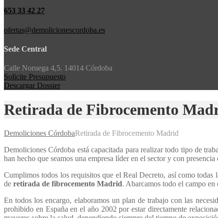
653 33 42 27
ofertas@demolicionescordoba.es
Sede Central
Calle Noruega 4,5. 14014 Córdoba
Solicite Presupuesto
Descargar Dossier
Retirada de Fibrocemento Mad
Demoliciones Córdoba
Retirada de Fibrocemento Madrid
Demoliciones Córdoba está capacitada para realizar todo tipo de traba
han hecho que seamos una empresa líder en el sector y con presencia en
Cumplimos todos los requisitos que el Real Decreto, así como todas l
de
retirada de fibrocemento Madrid
. Abarcamos todo el campo en e
En todos los encargo, elaboramos un plan de trabajo con las necesid
prohibido en España en el año 2002 por estar directamente relaciona
mayores sobre la salud, dependiendo siempre del tiempo de exposición 