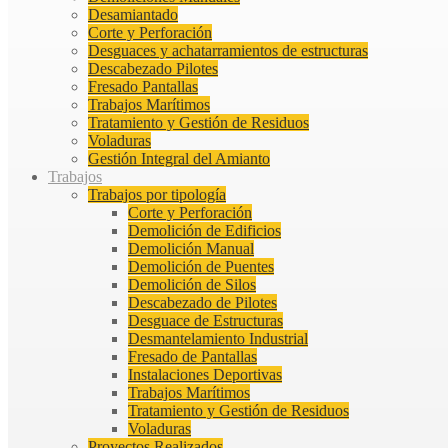
Desamiantado
Corte y Perforación
Desguaces y achatarramientos de estructuras
Descabezado Pilotes
Fresado Pantallas
Trabajos Marítimos
Tratamiento y Gestión de Residuos
Voladuras
Gestión Integral del Amianto
Trabajos
Trabajos por tipología
Corte y Perforación
Demolición de Edificios
Demolición Manual
Demolición de Puentes
Demolición de Silos
Descabezado de Pilotes
Desguace de Estructuras
Desmantelamiento Industrial
Fresado de Pantallas
Instalaciones Deportivas
Trabajos Marítimos
Tratamiento y Gestión de Residuos
Voladuras
Proyectos Realizados