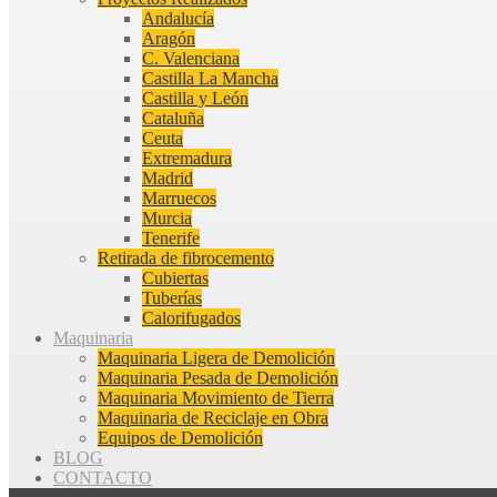
Andalucía
Aragón
C. Valenciana
Castilla La Mancha
Castilla y León
Cataluña
Ceuta
Extremadura
Madrid
Marruecos
Murcia
Tenerife
Retirada de fibrocemento
Cubiertas
Tuberías
Calorifugados
Maquinaria
Maquinaria Ligera de Demolición
Maquinaria Pesada de Demolición
Maquinaria Movimiento de Tierra
Maquinaria de Reciclaje en Obra
Equipos de Demolición
BLOG
CONTACTO