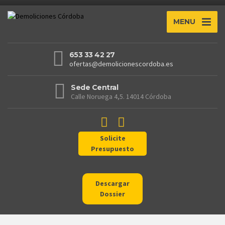
MENU
653 33 42 27
ofertas@demolicionescordoba.es
Sede Central
Calle Noruega 4,5. 14014 Córdoba
Solicite
Presupuesto
Descargar
Dossier