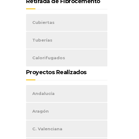
Retirada de Fibrocemento
Cubiertas
Tuberías
Calorifugados
Proyectos Realizados
Andalucía
Aragón
C. Valenciana