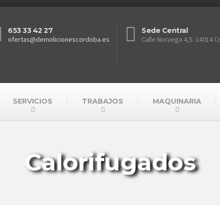
653 33 42 27
Sede Central
ofertas@demolicionescordoba.es
Calle Noruega 4,5. 14014 
SERVICIOS
TRABAJOS
MAQUINARIA
Calorifugados