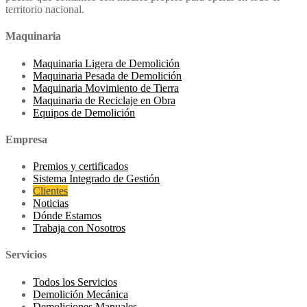
territorio nacional.
Maquinaria
Maquinaria Ligera de Demolición
Maquinaria Pesada de Demolición
Maquinaria Movimiento de Tierra
Maquinaria de Reciclaje en Obra
Equipos de Demolición
Empresa
Premios y certificados
Sistema Integrado de Gestión
Clientes
Noticias
Dónde Estamos
Trabaja con Nosotros
Servicios
Todos los Servicios
Demolición Mecánica
Demoliciones Manuales