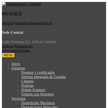
653 33 42 27
ofertas@demolicionescordoba.es
Sede Central
Calle Noruega 4,5. 14014 Córdoba
Solicite Presupuesto
Descargar Dossier
MENU
Inicio
Empresa
Premios y certificados
Sistema Integrado de Gestión
Clientes
Noticias
Dónde Estamos
Trabaja con Nosotros
Servicios
Demolición Mecánica
Demoliciones Manuales