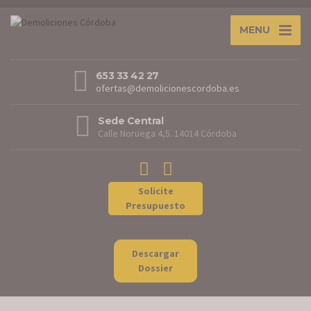
MENU
653 33 42 27
ofertas@demolicionescordoba.es
Sede Central
Calle Noruega 4,5. 14014 Córdoba
Solicite
Presupuesto
Descargar
Dossier