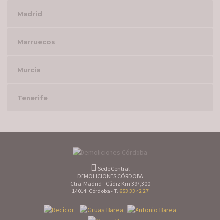
Madrid
Marruecos
Murcia
Tenerife
Sede Central
DEMOLICIONES CÓRDOBA
Ctra. Madrid - Cádiz Km 397,300
14014. Córdoba - T.
653 33 42 27