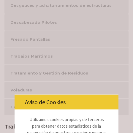
Desguaces y achatarramientos de estructuras
Descabezado Pilotes
Fresado Pantallas
Trabajos Marítimos
Tratamiento y Gestión de Residuos
Voladuras
Aviso de Cookies
Gestión Integral del Amianto
Utilizamos cookies propias y de terceros
para obtener datos estadísticos de la
Trabajos
navegación de nuestros usuarios y mejorar