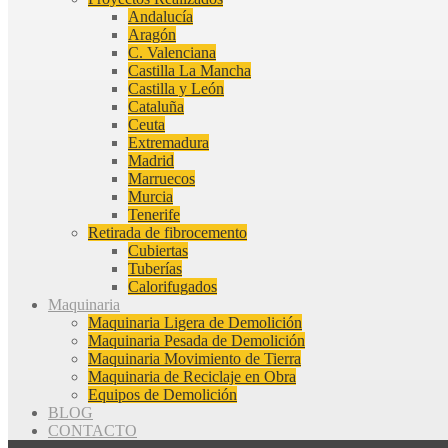
Andalucía
Aragón
C. Valenciana
Castilla La Mancha
Castilla y León
Cataluña
Ceuta
Extremadura
Madrid
Marruecos
Murcia
Tenerife
Retirada de fibrocemento
Cubiertas
Tuberías
Calorifugados
Maquinaria
Maquinaria Ligera de Demolición
Maquinaria Pesada de Demolición
Maquinaria Movimiento de Tierra
Maquinaria de Reciclaje en Obra
Equipos de Demolición
BLOG
CONTACTO