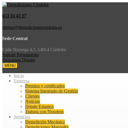
653 33 42 27
ofertas@demolicionescordoba.es
Sede Central
Calle Noruega 4,5. 14014 Córdoba
Solicite Presupuesto
Descargar Dossier
MENU
Inicio
Empresa
Premios y certificados
Sistema Integrado de Gestión
Clientes
Noticias
Dónde Estamos
Trabaja con Nosotros
Servicios
Demolición Mecánica
Demoliciones Manuales