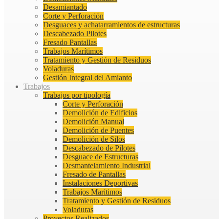
Desamiantado
Corte y Perforación
Desguaces y achatarramientos de estructuras
Descabezado Pilotes
Fresado Pantallas
Trabajos Marítimos
Tratamiento y Gestión de Residuos
Voladuras
Gestión Integral del Amianto
Trabajos
Trabajos por tipología
Corte y Perforación
Demolición de Edificios
Demolición Manual
Demolición de Puentes
Demolición de Silos
Descabezado de Pilotes
Desguace de Estructuras
Desmantelamiento Industrial
Fresado de Pantallas
Instalaciones Deportivas
Trabajos Marítimos
Tratamiento y Gestión de Residuos
Voladuras
Proyectos Realizados