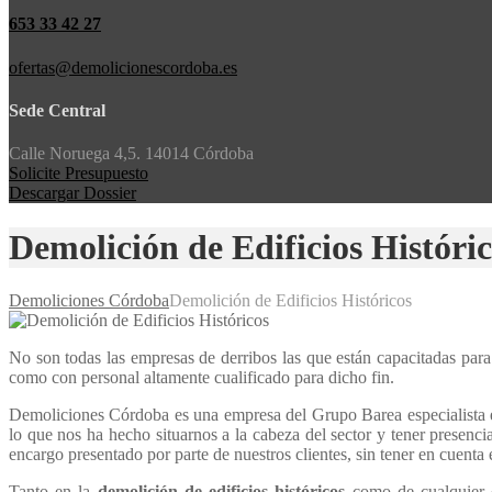
653 33 42 27
ofertas@demolicionescordoba.es
Sede Central
Calle Noruega 4,5. 14014 Córdoba
Solicite Presupuesto
Descargar Dossier
Demolición de Edificios Históri
Demoliciones Córdoba
Demolición de Edificios Históricos
No son todas las empresas de derribos las que están capacitadas para 
como con personal altamente cualificado para dicho fin.
Demoliciones Córdoba es una empresa del Grupo Barea especialista e
lo que nos ha hecho situarnos a la cabeza del sector y tener presencia
encargo presentado por parte de nuestros clientes, sin tener en cuenta
Tanto en la
demolición de edificios históricos
como de cualquier o