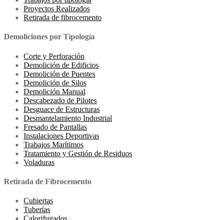
Proyectos Realizados
Retirada de fibrocemento
Demoliciones por Tipología
Corte y Perforación
Demolición de Edificios
Demolición de Puentes
Demolición de Silos
Demolición Manual
Descabezado de Pilotes
Desguace de Estructuras
Desmantelamiento Industrial
Fresado de Pantallas
Instalaciones Deportivas
Trabajos Marítimos
Tratamiento y Gestión de Residuos
Voladuras
Retirada de Fibrocemento
Cubiertas
Tuberías
Calorifugados