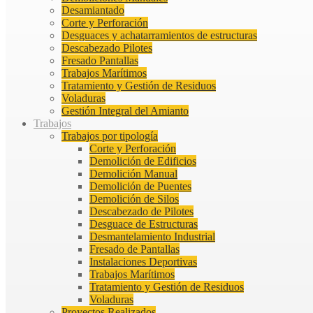
Desamiantado
Corte y Perforación
Desguaces y achatarramientos de estructuras
Descabezado Pilotes
Fresado Pantallas
Trabajos Marítimos
Tratamiento y Gestión de Residuos
Voladuras
Gestión Integral del Amianto
Trabajos
Trabajos por tipología
Corte y Perforación
Demolición de Edificios
Demolición Manual
Demolición de Puentes
Demolición de Silos
Descabezado de Pilotes
Desguace de Estructuras
Desmantelamiento Industrial
Fresado de Pantallas
Instalaciones Deportivas
Trabajos Marítimos
Tratamiento y Gestión de Residuos
Voladuras
Proyectos Realizados