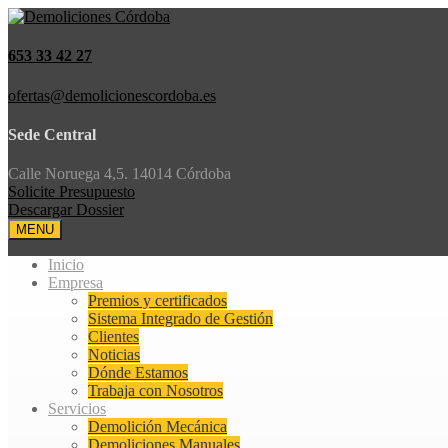
653 33 42 27
ofertas@demolicionescordoba.es
Sede Central
Calle Noruega 4,5. 14014 Córdoba
Solicite Presupuesto
Descargar Dossier
MENU
Inicio
Empresa
Premios y certificados
Sistema Integrado de Gestión
Clientes
Noticias
Dónde Estamos
Trabaja con Nosotros
Servicios
Demolición Mecánica
Demoliciones Manuales