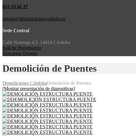
653 33 42 27
ofertas@demolicionescordoba.es
Sede Central
Calle Noruega 4,5. 14014 Córdoba
Solicite Presupuesto
Descargar Dossier
Demolición de Puentes
Demoliciones Córdoba
Demolición de Puentes
[Mostrar presentación de diapositivas]