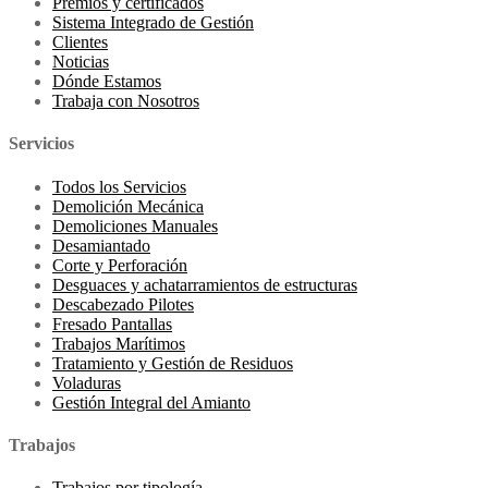
Premios y certificados
Sistema Integrado de Gestión
Clientes
Noticias
Dónde Estamos
Trabaja con Nosotros
Servicios
Todos los Servicios
Demolición Mecánica
Demoliciones Manuales
Desamiantado
Corte y Perforación
Desguaces y achatarramientos de estructuras
Descabezado Pilotes
Fresado Pantallas
Trabajos Marítimos
Tratamiento y Gestión de Residuos
Voladuras
Gestión Integral del Amianto
Trabajos
Trabajos por tipología