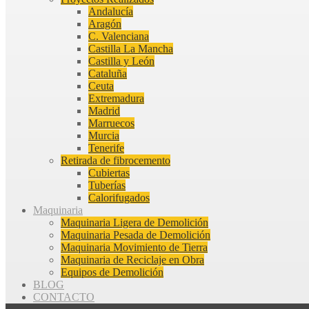
Andalucía
Aragón
C. Valenciana
Castilla La Mancha
Castilla y León
Cataluña
Ceuta
Extremadura
Madrid
Marruecos
Murcia
Tenerife
Retirada de fibrocemento
Cubiertas
Tuberías
Calorifugados
Maquinaria
Maquinaria Ligera de Demolición
Maquinaria Pesada de Demolición
Maquinaria Movimiento de Tierra
Maquinaria de Reciclaje en Obra
Equipos de Demolición
BLOG
CONTACTO