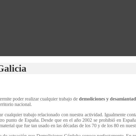
alicia
rmite poder realizar cualquier trabajo de
demoliciones y desamiantad
rritorio nacional.
zar cualquier trabajo relacionado con nuestra actividad. Igualmente co
tro punto de España. Desde que en el año 2002 se prohibió en España e
aterial que fue tan usado en las décadas de los 70 y de los 80 en nuest
lo de actuación que Demoliciones Córdoba conoce perfectamente. En prime