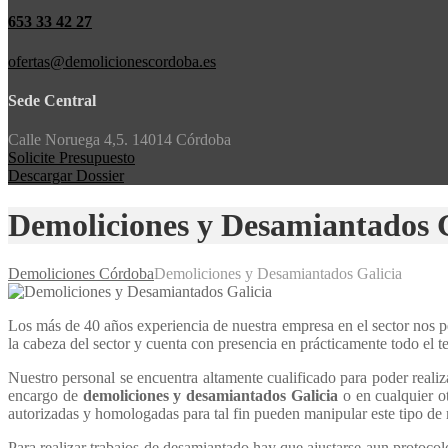
653 33 42 27
ofertas@demolicionescordoba.es
Sede Central
Calle Noruega 4,5. 14014 Córdoba
Solicite Presupuesto
Descargar Dossier
Demoliciones y Desamiantados G
Demoliciones Córdoba
Demoliciones y Desamiantados Galicia
Los más de 40 años experiencia de nuestra empresa en el sector nos pe
la cabeza del sector y cuenta con presencia en prácticamente todo el te
Nuestro personal se encuentra altamente cualificado para poder reali
encargo de
demoliciones y desamiantados Galicia
o en cualquier o
autorizadas y homologadas para tal fin pueden manipular este tipo de m
Para realizar trabajos de desamiantado hay que ajustarse aun protoco