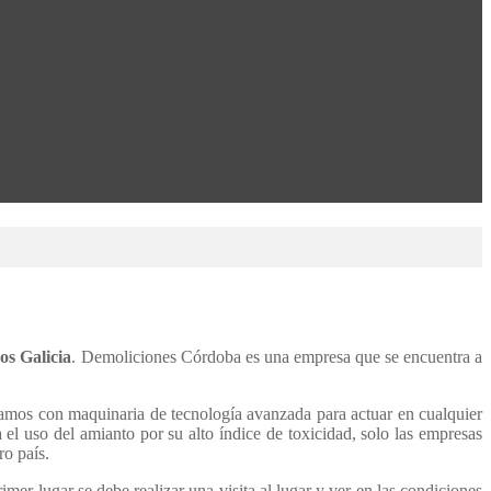
os Galicia
. Demoliciones Córdoba es una empresa que se encuentra a
ntamos con maquinaria de tecnología avanzada para actuar en cualquier
l uso del amianto por su alto índice de toxicidad, solo las empresas
ro país.
r lugar se debe realizar una visita al lugar y ver en las condiciones