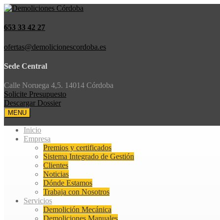
653 33 42 27
ofertas@demolicionescordoba.es
Sede Central
Calle Noruega 4,5. 14014 Córdoba
Solicite Presupuesto
Descargar Dossier
MENU
Inicio
Empresa
Premios y certificados
Sistema Integrado de Gestión
Clientes
Noticias
Dónde Estamos
Trabaja con Nosotros
Servicios
Demolición Mecánica
Demoliciones Manuales