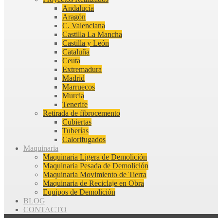
Andalucía
Aragón
C. Valenciana
Castilla La Mancha
Castilla y León
Cataluña
Ceuta
Extremadura
Madrid
Marruecos
Murcia
Tenerife
Retirada de fibrocemento
Cubiertas
Tuberías
Calorifugados
Maquinaria
Maquinaria Ligera de Demolición
Maquinaria Pesada de Demolición
Maquinaria Movimiento de Tierra
Maquinaria de Reciclaje en Obra
Equipos de Demolición
BLOG
CONTACTO