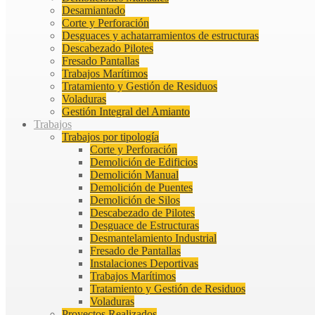
Desamiantado
Corte y Perforación
Desguaces y achatarramientos de estructuras
Descabezado Pilotes
Fresado Pantallas
Trabajos Marítimos
Tratamiento y Gestión de Residuos
Voladuras
Gestión Integral del Amianto
Trabajos
Trabajos por tipología
Corte y Perforación
Demolición de Edificios
Demolición Manual
Demolición de Puentes
Demolición de Silos
Descabezado de Pilotes
Desguace de Estructuras
Desmantelamiento Industrial
Fresado de Pantallas
Instalaciones Deportivas
Trabajos Marítimos
Tratamiento y Gestión de Residuos
Voladuras
Proyectos Realizados