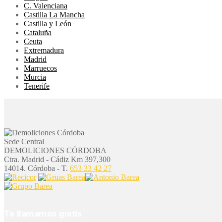
C. Valenciana
Castilla La Mancha
Castilla y León
Cataluña
Ceuta
Extremadura
Madrid
Marruecos
Murcia
Tenerife
Sede Central
DEMOLICIONES CÓRDOBA
Ctra. Madrid - Cádiz Km 397,300
14014. Córdoba - T.
653 33 42 27
Te llamamos gratis