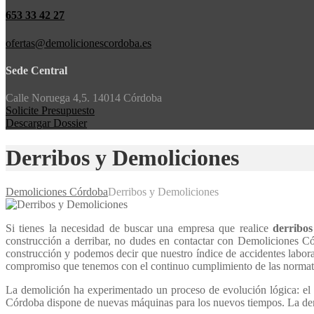
653 33 42 27
ofertas@demolicionescordoba.es
Sede Central
Calle Noruega 4,5. 14014 Córdoba
Solicite Presupuesto
Descargar Dossier
Derribos y Demoliciones
Demoliciones Córdoba
Derribos y Demoliciones
Si tienes la necesidad de buscar una empresa que realice
derribos
construcción a derribar, no dudes en contactar con Demoliciones 
construcción y podemos decir que nuestro índice de accidentes laboral
compromiso que tenemos con el continuo cumplimiento de las normativ
La demolición ha experimentado un proceso de evolución lógica: el 
Córdoba dispone de nuevas máquinas para los nuevos tiempos. La dem