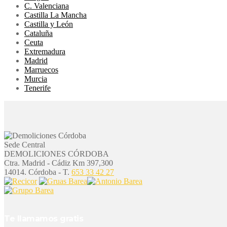
C. Valenciana
Castilla La Mancha
Castilla y León
Cataluña
Ceuta
Extremadura
Madrid
Marruecos
Murcia
Tenerife
Sede Central
DEMOLICIONES CÓRDOBA
Ctra. Madrid - Cádiz Km 397,300
14014. Córdoba - T.
653 33 42 27
Te llamamos gratis