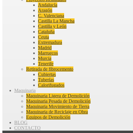
Andalucía
Aragón
C. Valenciana
Castilla La Mancha
Castilla y León
Cataluña
Ceuta
Extremadura
Madrid
Marruecos
Murcia
Tenerife
Retirada de fibrocemento
Cubiertas
Tuberías
Calorifugados
Maquinaria
Maquinaria Ligera de Demolición
Maquinaria Pesada de Demolición
Maquinaria Movimiento de Tierra
Maquinaria de Reciclaje en Obra
Equipos de Demolición
BLOG
CONTACTO