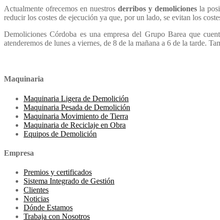
Actualmente ofrecemos en nuestros
derribos y demoliciones
la posi
reducir los costes de ejecución ya que, por un lado, se evitan los coste
Demoliciones Córdoba es una empresa del Grupo Barea que cuenta 
atenderemos de lunes a viernes, de 8 de la mañana a 6 de la tarde. 
Maquinaria
Maquinaria Ligera de Demolición
Maquinaria Pesada de Demolición
Maquinaria Movimiento de Tierra
Maquinaria de Reciclaje en Obra
Equipos de Demolición
Empresa
Premios y certificados
Sistema Integrado de Gestión
Clientes
Noticias
Dónde Estamos
Trabaja con Nosotros