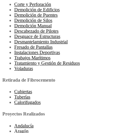
Corte y Perforación
Demolición de Edificios
Demolición de Puentes
Demolición de Silos
Demolición Manual
Descabezado de Pilotes
Desguace de Estructuras
Desmantelamiento Industrial
Fresado de Pantallas
Instalaciones Deportivas
Trabajos Marítimos
Tratamiento y Gestión de Residuos
Voladuras
Retirada de Fibrocemento
Cubiertas
Tuberías
Calorifugados
Proyectos Realizados
Andalucía
Aragón