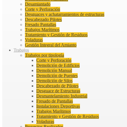
Desamiantado
Corte y Perforación
Desguaces y achatarramientos de estructuras
Descabezado Pilotes
Fresado Pantallas
Trabajos Marítimos
Tratamiento y Gestión de Residuos
Voladuras
Gestión Integral del Amianto
Trabajos
Trabajos por tipología
Corte y Perforación
Demolición de Edificios
Demolición Manual
Demolición de Puentes
Demolición de Silos
Descabezado de Pilotes
Desguace de Estructuras
Desmantelamiento Industrial
Fresado de Pantallas
Instalaciones Deportivas
Trabajos Marítimos
Tratamiento y Gestión de Residuos
Voladuras
Proyectos Realizados