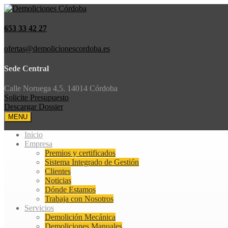
653 33 42 27
ofertas@demolicionescordoba.es
Sede Central
Calle Noruega 4,5. 14014 Córdoba
Solicite Presupuesto
Descargar Dossier
MENU
Inicio
Empresa
Premios y certificados
Sistema Integrado de Gestión
Clientes
Noticias
Dónde Estamos
Trabaja con Nosotros
Servicios
Demolición Mecánica
Demoliciones Manuales