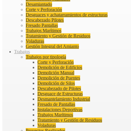
Desamiantado
Corte y Perforación
Desguaces y achatarramientos de estructuras
Descabezado Pilotes
Fresado Pantallas
Trabajos Marítimos
Tratamiento y Gestión de Residuos
Voladuras
Gestión Integral del Amianto
Trabajos
Trabajos por tipología
Corte y Perforación
Demolición de Edificios
Demolición Manual
Demolición de Puentes
Demolición de Silos
Descabezado de Pilotes
Desguace de Estructuras
Desmantelamiento Industrial
Fresado de Pantallas
Instalaciones Deportivas
Trabajos Marítimos
Tratamiento y Gestión de Residuos
Voladuras
Proyectos Realizados