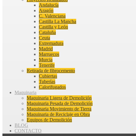
Andalucía
Aragón
C. Valenciana
Castilla La Mancha
Castilla y León
Cataluña
Ceuta
Extremadura
Madrid
Marruecos
Murcia
Tenerife
Retirada de fibrocemento
Cubiertas
Tuberías
Calorifugados
Maquinaria
Maquinaria Ligera de Demolición
Maquinaria Pesada de Demolición
Maquinaria Movimiento de Tierra
Maquinaria de Reciclaje en Obra
Equipos de Demolición
BLOG
CONTACTO