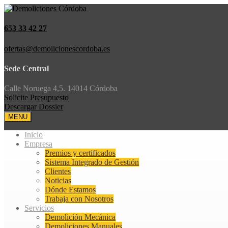
653 33 42 27
ofertas@demolicionescordoba.es
Sede Central
Calle Noruega 4,5. 14014 Córdoba
Solicite Presupuesto
Descargar Dossier
MENU
Inicio
Empresa
Premios y certificados
Sistema Integrado de Gestión
Clientes
Noticias
Dónde Estamos
Trabaja con Nosotros
Servicios
Demolición Mecánica
Demoliciones Manuales