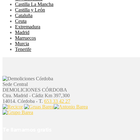
Castilla La Mancha
Castilla y León
Cataluña
Ceuta
Extremadura
Madrid
Marruecos
Murcia
Tenerife
Sede Central
DEMOLICIONES CÓRDOBA
Ctra. Madrid - Cádiz Km 397,300
14014. Córdoba - T.
653 33 42 27
Te llamamos gratis