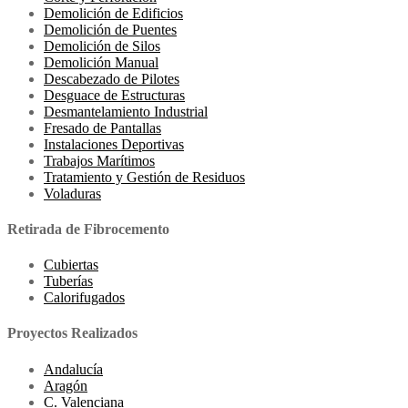
Demolición de Edificios
Demolición de Puentes
Demolición de Silos
Demolición Manual
Descabezado de Pilotes
Desguace de Estructuras
Desmantelamiento Industrial
Fresado de Pantallas
Instalaciones Deportivas
Trabajos Marítimos
Tratamiento y Gestión de Residuos
Voladuras
Retirada de Fibrocemento
Cubiertas
Tuberías
Calorifugados
Proyectos Realizados
Andalucía
Aragón
C. Valenciana