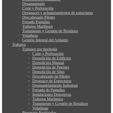
Desamiantado
Corte y Perforación
Desguaces y achatarramientos de estructuras
Descabezado Pilotes
Fresado Pantallas
Trabajos Marítimos
Tratamiento y Gestión de Residuos
Voladuras
Gestión Integral del Amianto
Trabajos
Trabajos por tipología
Corte y Perforación
Demolición de Edificios
Demolición Manual
Demolición de Puentes
Demolición de Silos
Descabezado de Pilotes
Desguace de Estructuras
Desmantelamiento Industrial
Fresado de Pantallas
Instalaciones Deportivas
Trabajos Marítimos
Tratamiento y Gestión de Residuos
Voladuras
Proyectos Realizados