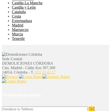
Castilla La Mancha
Castilla y León
Cataluña
Ceuta
Extremadura
Madrid
Marruecos
Murcia
Tenerife
Sede Central
DEMOLICIONES CÓRDOBA
Ctra. Madrid - Cádiz Km 397,300
14014. Córdoba - T.
653 33 42 27
Te llamamos gratis