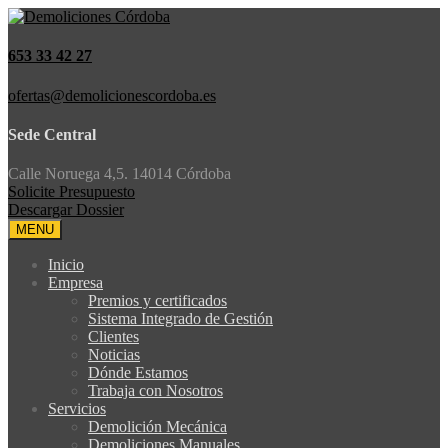
653 33 42 27
ofertas@demolicionescordoba.es
Sede Central
Calle Noruega 4,5. 14014 Córdoba
Solicite Presupuesto
Descargar Dossier
MENU
Inicio
Empresa
Premios y certificados
Sistema Integrado de Gestión
Clientes
Noticias
Dónde Estamos
Trabaja con Nosotros
Servicios
Demolición Mecánica
Demoliciones Manuales