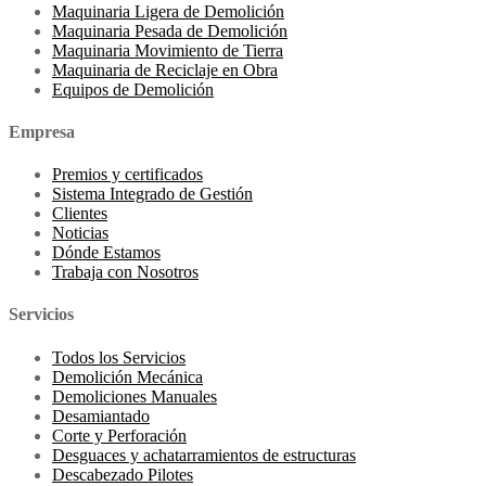
Maquinaria Ligera de Demolición
Maquinaria Pesada de Demolición
Maquinaria Movimiento de Tierra
Maquinaria de Reciclaje en Obra
Equipos de Demolición
Empresa
Premios y certificados
Sistema Integrado de Gestión
Clientes
Noticias
Dónde Estamos
Trabaja con Nosotros
Servicios
Todos los Servicios
Demolición Mecánica
Demoliciones Manuales
Desamiantado
Corte y Perforación
Desguaces y achatarramientos de estructuras
Descabezado Pilotes