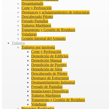
Desamiantado
Corte y Perforación
Desguaces y achatarramientos de estructuras
Descabezado Pilotes
Fresado Pantallas
Trabajos Marítimos
Tratamiento y Gestión de Residuos
Voladuras
Gestión Integral del Amianto
Trabajos
Trabajos por tipología
Corte y Perforación
Demolición de Edificios
Demolición Manual
Demolición de Puentes
Demolición de Silos
Descabezado de Pilotes
Desguace de Estructuras
Desmantelamiento Industrial
Fresado de Pantallas
Instalaciones Deportivas
Trabajos Marítimos
Tratamiento y Gestión de Residuos
Voladuras
Proyectos Realizados