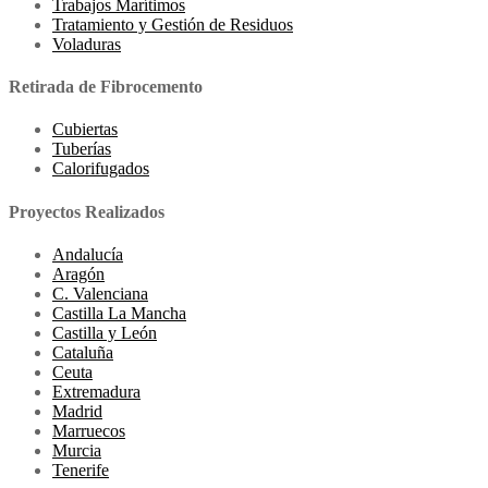
Trabajos Marítimos
Tratamiento y Gestión de Residuos
Voladuras
Retirada de Fibrocemento
Cubiertas
Tuberías
Calorifugados
Proyectos Realizados
Andalucía
Aragón
C. Valenciana
Castilla La Mancha
Castilla y León
Cataluña
Ceuta
Extremadura
Madrid
Marruecos
Murcia
Tenerife