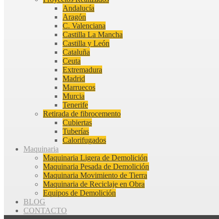
Andalucía
Aragón
C. Valenciana
Castilla La Mancha
Castilla y León
Cataluña
Ceuta
Extremadura
Madrid
Marruecos
Murcia
Tenerife
Retirada de fibrocemento
Cubiertas
Tuberías
Calorifugados
Maquinaria
Maquinaria Ligera de Demolición
Maquinaria Pesada de Demolición
Maquinaria Movimiento de Tierra
Maquinaria de Reciclaje en Obra
Equipos de Demolición
BLOG
CONTACTO