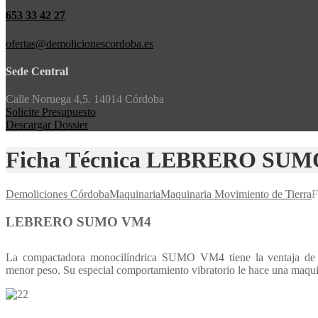
653 33 42 27
ofertas@demolicionescordoba.es
Sede Central
Calle Noruega 4,5. 14014 Córdoba
Solicite Presupuesto
Descargar Dossier
Ficha Técnica LEBRERO SU
Demoliciones Córdoba
Maquinaria
Maquinaria Movimiento de Tierra
F
LEBRERO SUMO VM4
La compactadora monocilíndrica SUMO VM4 tiene la ventaja de o
menor peso. Su especial comportamiento vibratorio le hace una maquin