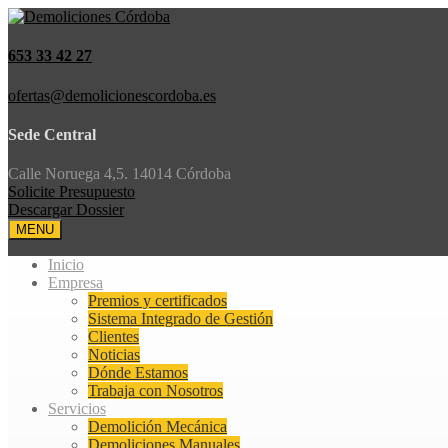
653 33 42 27
ofertas@demolicionescordoba.es
Sede Central
Calle Noruega 4,5. 14014 Córdoba
Solicite Presupuesto
Descargar Dossier
MENU
Inicio
Empresa
Premios y certificados
Sistema Integrado de Gestión
Clientes
Noticias
Dónde Estamos
Trabaja con Nosotros
Servicios
Demolición Mecánica
Demoliciones Manuales