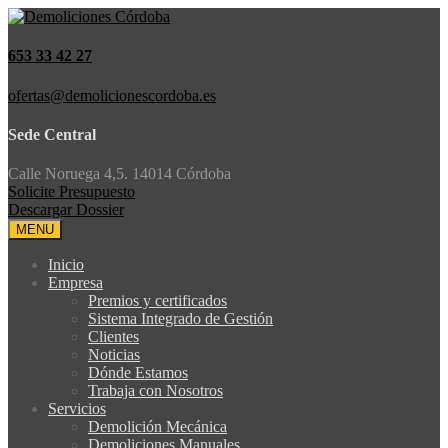
653 33 42 27
ofertas@demolicionescordoba.es
Sede Central
Calle Noruega 4,5. 14014 Córdoba
Solicite Presupuesto
Descargar Dossier
MENU
Inicio
Empresa
Premios y certificados
Sistema Integrado de Gestión
Clientes
Noticias
Dónde Estamos
Trabaja con Nosotros
Servicios
Demolición Mecánica
Demoliciones Manuales