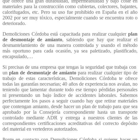
que ofrece una gran durabilidad, impermeabilidad y bajo coste en
materiales para la construcción como cubiertas, colectores, bajantes,
calorifugados, etc. Pero su uso fue prohibido en España en el año
2002 por ser muy tóxico, especialmente cuando se encuentra roto o
deteriorado.
Demoliciones Córdoba está capacitada para realizar cualquier
plan
de desmontaje de amianto
, sabiendo que hay que realizar el
desmantelamiento de una manera controlada y usando el método
más oportuno para cada ocasión, ya sea paletizado, plastificado,
encapsulado,…
Si precisas de una empresa que tengas la seguridad que trabaja con
un
plan de desmontaje de amianto
para realizar cualquier tipo de
trabajo de estas características, Demoliciones Córdoba te ofrece
todas las garantías necesarias; 40 años de experiencia nos avalan, no
teniendo que lamentar durante todo ese tiempo pérdidas personales
ni presentando un bajo índice de accidentes laborales. Sabemos
perfectamente los pasos a seguir cuando hay que retirar materiales
que contengan amianto, desde hacer un plan de trabajo para que sea
aprobado por la Consejería correspondiente hasta un transporte
controlado mediante ADR y entrega a nuestros clientes de las
correspondientes certificaciones acreditativas del correcto depósito
del material en vertederos autorizados.
Ponte en contacto con Demoliciones Córdoba si quieres hacer un