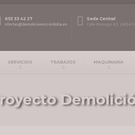
653 33 42 27
Sede Central
ofertas@demolicionescordoba.es
Calle Noruega 4,5. 14014 
SERVICIOS
TRABAJOS
MAQUINARIA
royecto Demolici