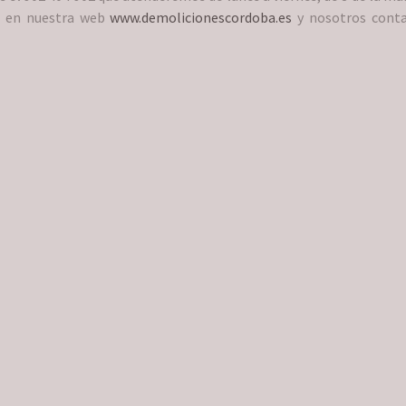
o en nuestra web
www.demolicionescordoba.es
y nosotros cont