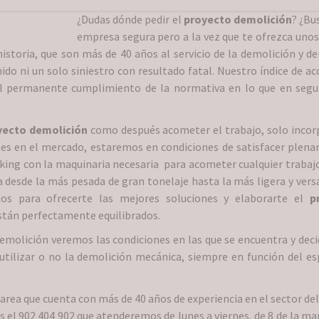
¿Dudas dónde pedir el
proyecto demolición
? ¿Bu
empresa segura pero a la vez que te ofrezca unos
storia, que son más de 40 años al servicio de la demolición y de
ido ni un solo siniestro con resultado fatal. Nuestro índice de ac
l permanente cumplimiento de la normativa en lo que en segu
yecto demolición
como después acometer el trabajo, solo inco
tes en el mercado, estaremos en condiciones de satisfacer plen
king con la maquinaria necesaria para acometer cualquier trabajo
desde la más pesada de gran tonelaje hasta la más ligera y versá
dos para ofrecerte las mejores soluciones y elaborarte el
p
están perfectamente equilibrados.
demolición veremos las condiciones en las que se encuentra y dec
ilizar o no la demolición mecánica, siempre en función del esp
ea que cuenta con más de 40 años de experiencia en el sector del
s el 902 404 902 que atenderemos de lunes a viernes, de 8 de la ma