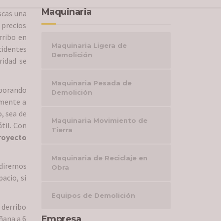
Maquinaria
scas una
 precios
rribo en
Maquinaria Ligera de
cidentes
Demolición
ridad se
Maquinaria Pesada de
rporando
Demolición
amente a
, sea de
Maquinaria Movimiento de
til. Con
Tierra
royecto
Maquinaria de Reciclaje en
idiremos
Obra
acio, si
Equipos de Demolición
 derribo
ñana a 6
Empresa