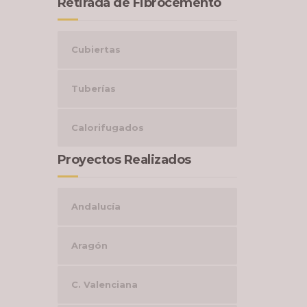
Retirada de Fibrocemento
Cubiertas
Tuberías
Calorifugados
Proyectos Realizados
Andalucía
Aragón
C. Valenciana