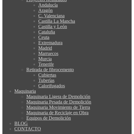
Andalucía
Aragón
C. Valenciana
Castilla La Mancha
Castilla y León
Cataluña
Ceuta
Extremadura
Madrid
Marruecos
Murcia
Tenerife
Retirada de fibrocemento
Cubiertas
Tuberías
Calorifugados
Maquinaria
Maquinaria Ligera de Demolición
Maquinaria Pesada de Demolición
Maquinaria Movimiento de Tierra
Maquinaria de Reciclaje en Obra
Equipos de Demolición
BLOG
CONTACTO