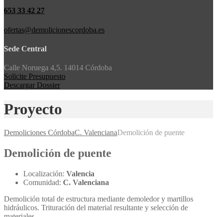
653 33 42 27
ofertas@demolicionescordoba.es
Sede Central
Calle Noruega 4,5. 14014 Córdoba
Solicite Presupuesto
Descargar Dossier
Proyecto
Demoliciones Córdoba
C. Valenciana
Demolición de puente
Demolición de puente
Localización:
Valencia
Comunidad:
C. Valenciana
Demolición total de estructura mediante demoledor y martillos
hidráulicos. Trituración del material resultante y selección de
materiales.