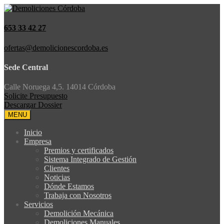
653 33 42 27
ofertas@demolicionescordoba.es
Sede Central
Calle Noruega 4,5. 14014 Córdoba
Solicite Presupuesto
Descargar Dossier
MENU
Inicio
Empresa
Premios y certificados
Sistema Integrado de Gestión
Clientes
Noticias
Dónde Estamos
Trabaja con Nosotros
Servicios
Demolición Mecánica
Demoliciones Manuales