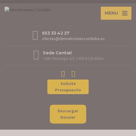
MENU
653 33 42 27
ofertas@demolicionescordoba.es
Sede Central
Calle Noruega 4,5. 14014 Córdoba
Solicite
Presupuesto
Descargar
Dossier