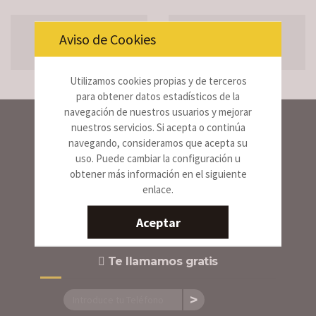
ANTERIOR
SIGUIENTE
Aviso de Cookies
PROYECTO
PROYECTO
Utilizamos cookies propias y de terceros
para obtener datos estadísticos de la
navegación de nuestros usuarios y mejorar
nuestros servicios. Si acepta o continúa
navegando, consideramos que acepta su
Sede Central
uso. Puede cambiar la configuración u
DEMOLICIONES CÓRDOBA
obtener más información en el siguiente
Ctra. Madrid - Cádiz Km 397,300
14014. Córdoba - T.
653 33 42 27
enlace.
Aceptar
Te llamamos gratis