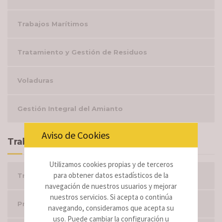
Trabajos Marítimos
Tratamiento y Gestión de Residuos
Voladuras
Gestión Integral del Amianto
Aviso de Cookies
Trabajos
Utilizamos cookies propias y de terceros
para obtener datos estadísticos de la
Trabajos por tipología
navegación de nuestros usuarios y mejorar
nuestros servicios. Si acepta o continúa
Proyectos Realizados
navegando, consideramos que acepta su
uso. Puede cambiar la configuración u