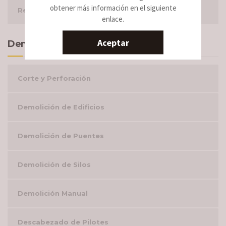
obtener más información en el siguiente
Retirada de fibrocemento
enlace.
Aceptar
Demoliciones por Tipología
Corte y Perforación
Demolición de Edificios
Demolición de Puentes
Demolición de Silos
Demolición Manual
Descabezado de Pilotes