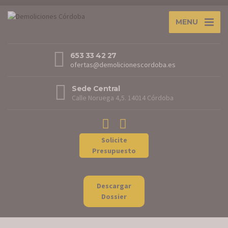
MENU
653 33 42 27
ofertas@demolicionescordoba.es
Sede Central
Calle Noruega 4,5. 14014 Córdoba
Solicite
Presupuesto
Descargar
Dossier