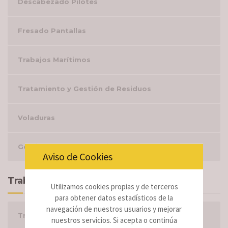
Descabezado Pilotes
Fresado Pantallas
Trabajos Marítimos
Tratamiento y Gestión de Residuos
Voladuras
Gestión Integral del Amianto
Aviso de Cookies
Trabajos
Utilizamos cookies propias y de terceros
para obtener datos estadísticos de la
navegación de nuestros usuarios y mejorar
Trabajos por tipología
nuestros servicios. Si acepta o continúa